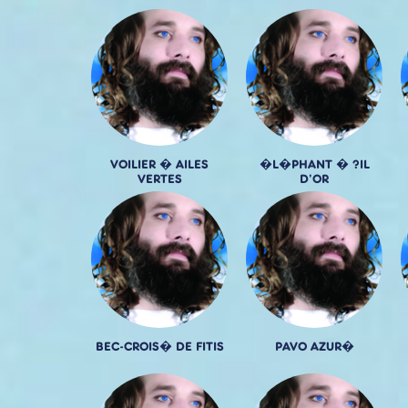
VOILIER � AILES
�L�PHANT � ?IL
VERTES
D'OR
BEC-CROIS� DE FITIS
PAVO AZUR�