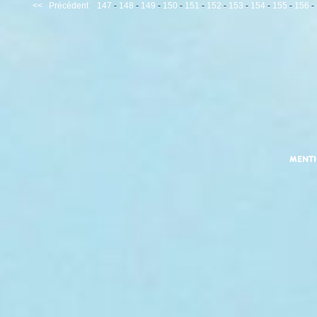
<<
Précédent
147
-
148
-
149
-
150
-
151
-
152
-
153
-
154
-
155
-
156
-
MENT