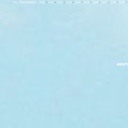
<<
Précédent
150
-
151
-
152
-
153
-
154
-
155
-
156
-
157
-
158
-
159
-
MENT