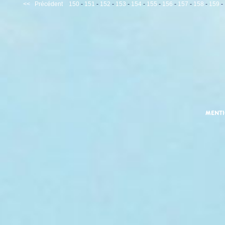
<<
Précédent
150
-
151
-
152
-
153
-
154
-
155
-
156
-
157
-
158
-
159
-
MENT