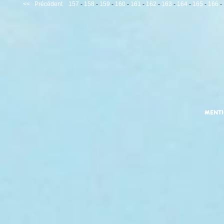
<<
Précédent
157
-
158
-
159
-
160
-
161
-
162
-
163
-
164
-
165
-
166
-
MENT