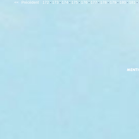
<<
Précédent
172
-
173
-
174
-
175
-
176
-
177
-
178
-
179
-
180
-
181
-
MENT