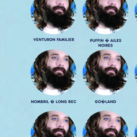
VENTURON FAMILIER
PUFFIN � AILES
NOIRES
NOMBRIL � LONG BEC
GO�LAND