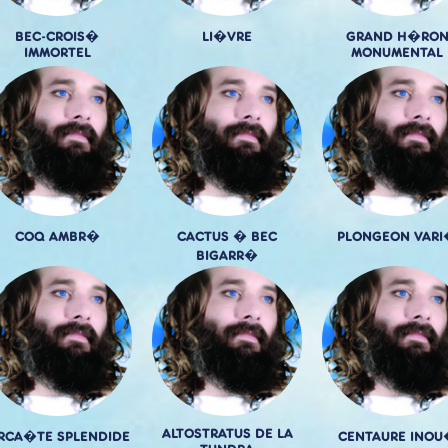
BEC-CROIS�
LI�VRE
GRAND H�RO
IMMORTEL
MONUMENTAL
COQ AMBR�
CACTUS � BEC
PLONGEON VAR
BIGARR�
ALTOSTRATUS DE LA
IRCA�TE SPLENDIDE
CENTAURE INOU