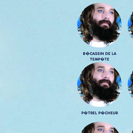
B�CASSIN DE LA
TEMP�TE
P�TREL P�CHEUR