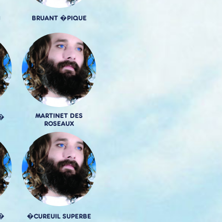
N
BRUANT �PIQUE
MARTINET DES
I�
ROSEAUX
�
�CUREUIL SUPERBE