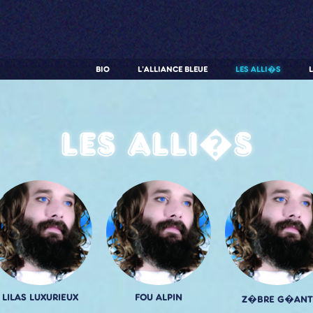
BIO
L'ALLIANCE BLEUE
LES ALLI�S
Les alli�s
LILAS LUXURIEUX
FOU ALPIN
Z�BRE G�ANT