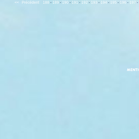
<<
Précédent
188
-
189
-
190
-
191
-
192
-
193
-
194
-
195
-
196
-
197
-
MENT