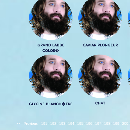
GRAND LABBE
CAVIAR PLONGEUR
COLOR�
CHAT
GLYCINE BLANCH�TRE
<<
Previous
191
-
192
-
193
-
194
-
195
-
196
-
197
-
198
-
199
-
200