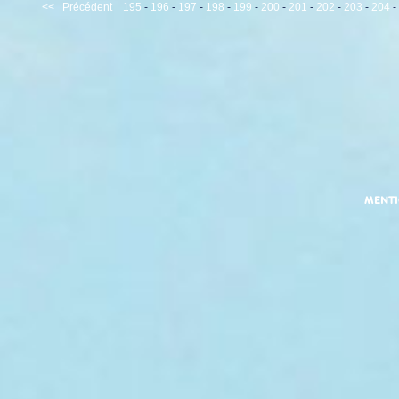
<<
Précédent
195
-
196
-
197
-
198
-
199
-
200
-
201
-
202
-
203
-
204
-
MENT