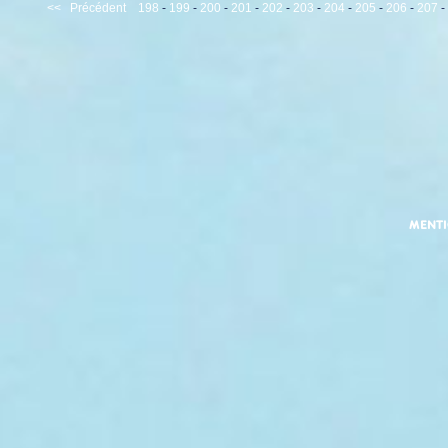
<<
Précédent
198
-
199
-
200
-
201
-
202
-
203
-
204
-
205
-
206
-
207
-
MENT