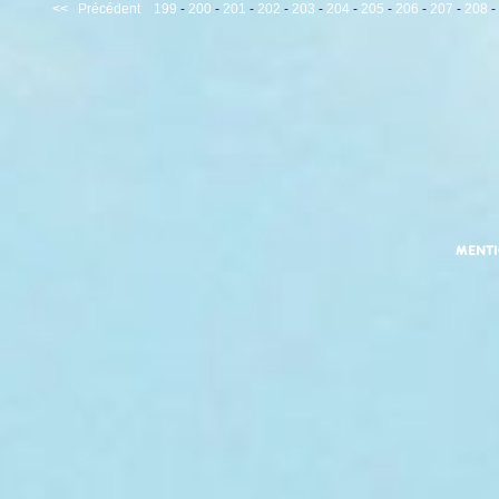
<<
Précédent
199
-
200
-
201
-
202
-
203
-
204
-
205
-
206
-
207
-
208
-
MENT