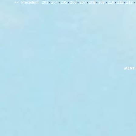
<<
Précédent
203
-
204
-
205
-
206
-
207
-
208
-
209
-
210
-
211
-
212
-
MENT