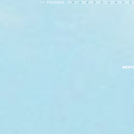
<<
Précédent
16
-
17
-
18
-
19
-
20
-
21
-
22
-
23
-
24
-
2
MENT