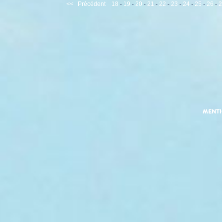
<<
Précédent
18
-
19
-
20
-
21
-
22
-
23
-
24
-
25
-
26
-
2
MENT