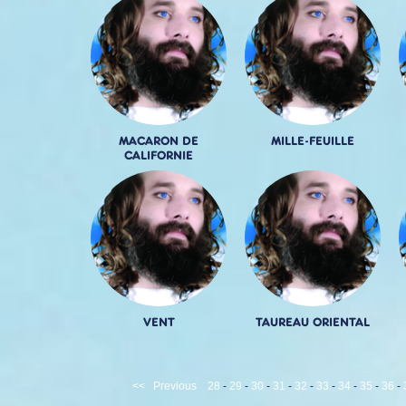
MACARON DE
MILLE-FEUILLE
CALIFORNIE
VENT
TAUREAU ORIENTAL
<<
Previous
28
-
29
-
30
-
31
-
32
-
33
-
34
-
35
-
36
-