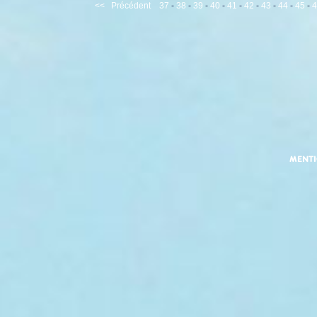
<<
Précédent
37
-
38
-
39
-
40
-
41
-
42
-
43
-
44
-
45
-
4
MENT