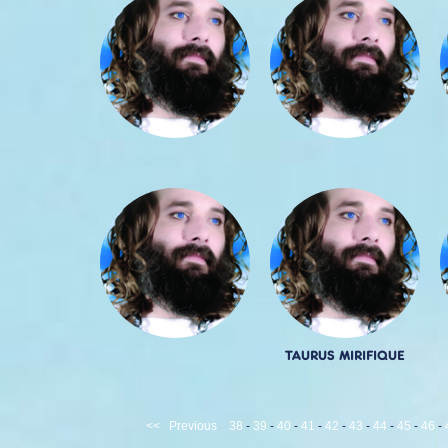
TAURUS MIRIFIQUE
<<
Previous
38
-
39
-
40
-
41
-
42
-
43
-
44
-
45
-
46
-