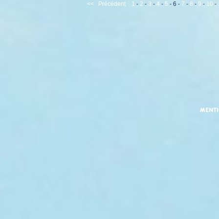
<<
Précédent
1
-
2
-
3
-
4
-
5
-
6
-
7
-
8
-
9
-
10
-
MENT