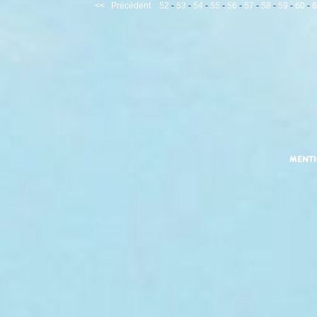
<<
Précédent
52
-
53
-
54
-
55
-
56
-
57
-
58
-
59
-
60
-
6
MENT