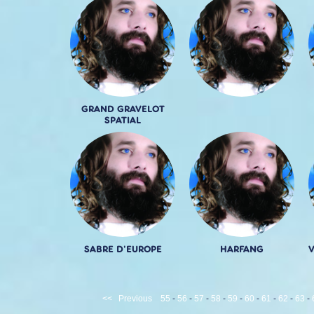
GRAND GRAVELOT
SPATIAL
SABRE D'EUROPE
HARFANG
<<
Previous
55
-
56
-
57
-
58
-
59
-
60
-
61
-
62
-
63
-