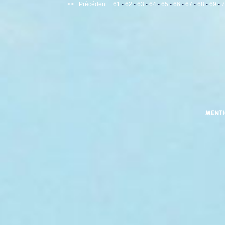
<<
Précédent
61
-
62
-
63
-
64
-
65
-
66
-
67
-
68
-
69
-
7
MENT