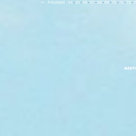
<<
Précédent
64
-
65
-
66
-
67
-
68
-
69
-
70
-
71
-
72
-
7
MENT