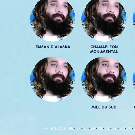
FAISAN D'ALASKA
CHAMAELEON
MONUMENTAL
MIEL DU SUD
<<
Previous
66
-
67
-
68
-
69
-
70
-
71
-
72
-
73
-
74
-