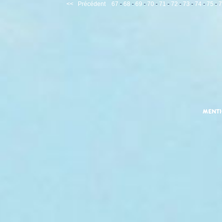
<<
Précédent
67
-
68
-
69
-
70
-
71
-
72
-
73
-
74
-
75
-
7
MENT