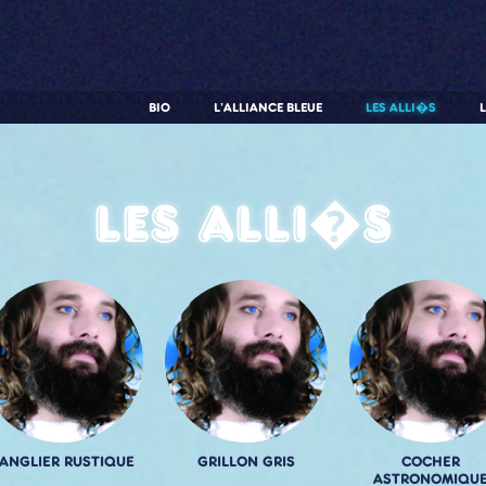
BIO
L'ALLIANCE BLEUE
LES ALLI�S
Les alli�s
ANGLIER RUSTIQUE
GRILLON GRIS
COCHER
ASTRONOMIQU