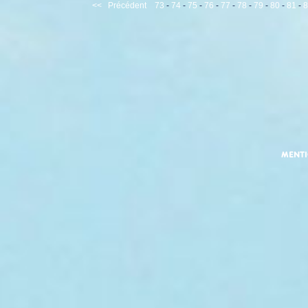
<<
Précédent
73
-
74
-
75
-
76
-
77
-
78
-
79
-
80
-
81
-
8
MENT