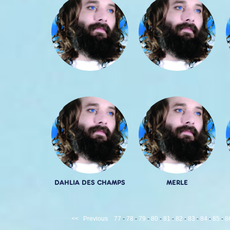
DAHLIA DES CHAMPS
MERLE
<<
Previous
77
-
78
-
79
-
80
-
81
-
82
-
83
-
84
-
85
-
8