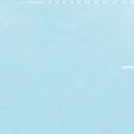
<<
Précédent
95
-
96
-
97
-
98
-
99
-
100
-
101
-
102
-
103
-
104
-
1
MENT