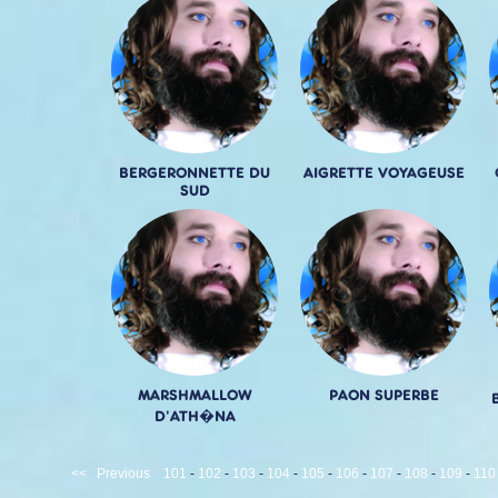
BERGERONNETTE DU
AIGRETTE VOYAGEUSE
SUD
MARSHMALLOW
PAON SUPERBE
D'ATH�NA
<<
Previous
101
-
102
-
103
-
104
-
105
-
106
-
107
-
108
-
109
-
110