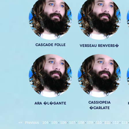
CASCADE FOLLE
VERSEAU RENVERS�
CASSIOPEIA
ARA �L�GANTE
�CARLATE
<<
Previous
104
-
105
-
106
-
107
-
108
-
109
-
110
-
111
-
112
-
113