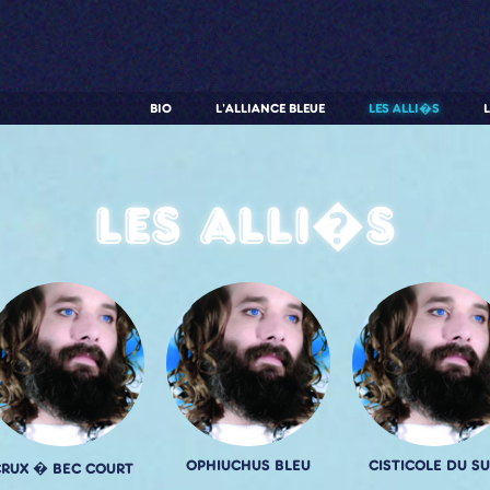
BIO
L'ALLIANCE BLEUE
LES ALLI�S
Les alli�s
OPHIUCHUS BLEU
CISTICOLE DU S
CRUX � BEC COURT