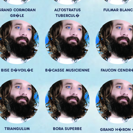
GRAND CORMORAN
ALTOSTRATUS
FULMAR BLANC
GR�LE
TUBERCUL�
BISE D�VOIL�E
B�CASSE MUSICIENNE
FAUCON CENDR
TRIANGULUM
BORA SUPERBE
GRAND H�RON