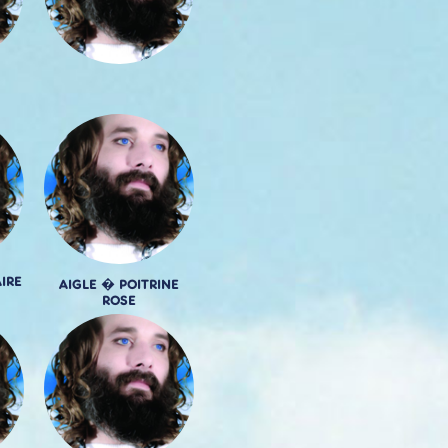
IRE
AIGLE � POITRINE
ROSE