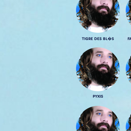
TIGRE DES BL�S
F
PYXIS