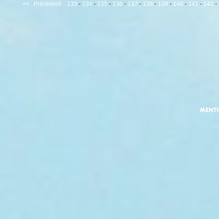
<<
Précédent
133
-
134
-
135
-
136
-
137
-
138
-
139
-
140
-
141
-
142
-
MENT