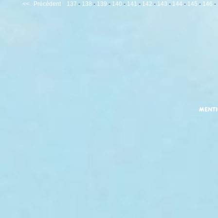
<<
Précédent
137
-
138
-
139
-
140
-
141
-
142
-
143
-
144
-
145
-
146
-
MENT