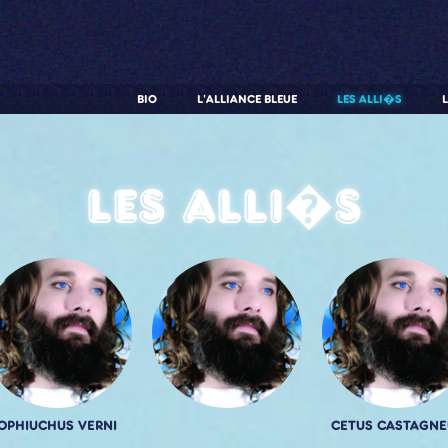
BIO
L'ALLIANCE BLEUE
LES ALLI�S
Les alli�s
OPHIUCHUS VERNI
CETUS CASTAGNE