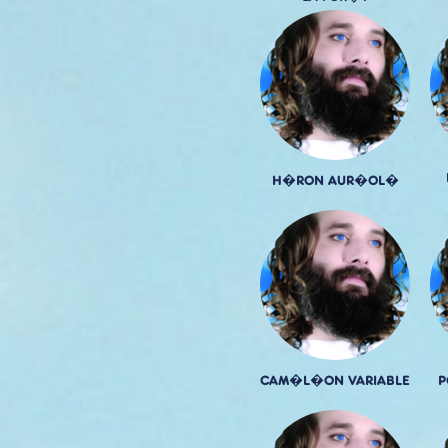
H�RON AUR�OL�
CAM�L�ON VARIABLE
P