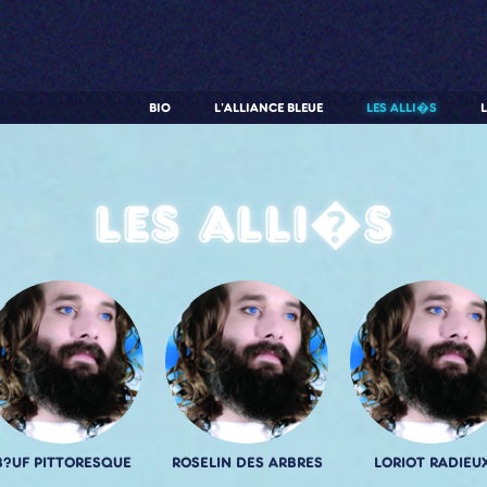
BIO
L'ALLIANCE BLEUE
LES ALLI�S
Les alli�s
B?UF PITTORESQUE
ROSELIN DES ARBRES
LORIOT RADIEU