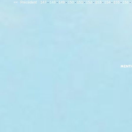
<<
Précédent
147
-
148
-
149
-
150
-
151
-
152
-
153
-
154
-
155
-
156
-
MENT