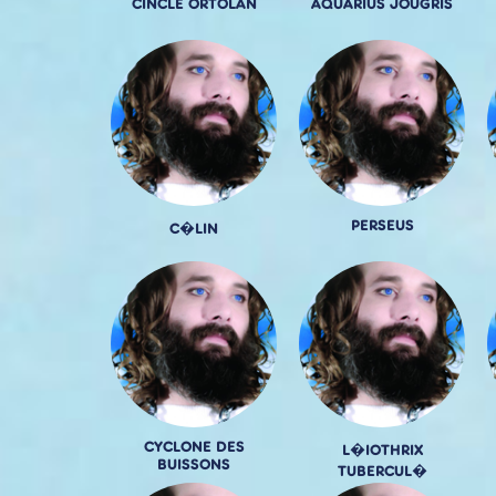
CINCLE ORTOLAN
AQUARIUS JOUGRIS
PERSEUS
C�LIN
CYCLONE DES
L�IOTHRIX
BUISSONS
TUBERCUL�