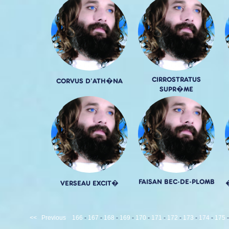
CIRROSTRATUS
CORVUS D'ATH�NA
SUPR�ME
FAISAN BEC-DE-PLOMB
VERSEAU EXCIT�
<<
Previous
166
-
167
-
168
-
169
-
170
-
171
-
172
-
173
-
174
-
175