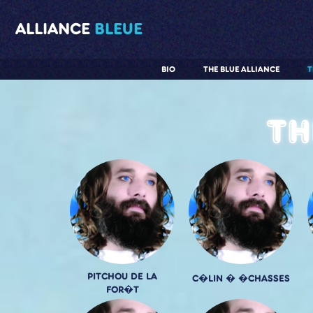
ALLIANCE
BLEUE
BIO
THE BLUE ALLIANCE
T
Th
PITCHOU DE LA
C�LIN � �CHASSES
FOR�T