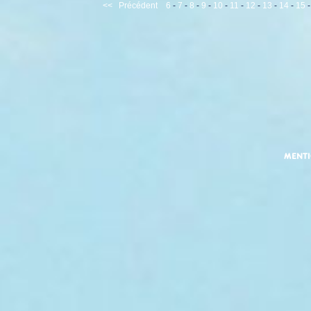
<<
Précédent
6
-
7
-
8
-
9
-
10
-
11
-
12
-
13
-
14
-
15
MENT