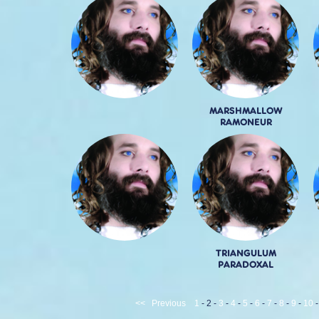
MARSHMALLOW
RAMONEUR
TRIANGULUM
PARADOXAL
<<
Previous
1
-
2
-
3
-
4
-
5
-
6
-
7
-
8
-
9
-
10