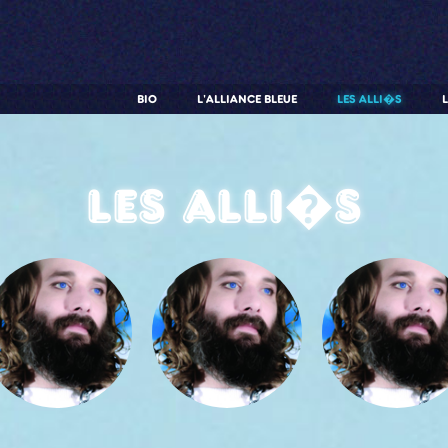
BIO
L'ALLIANCE BLEUE
LES ALLI�S
Les alli�s