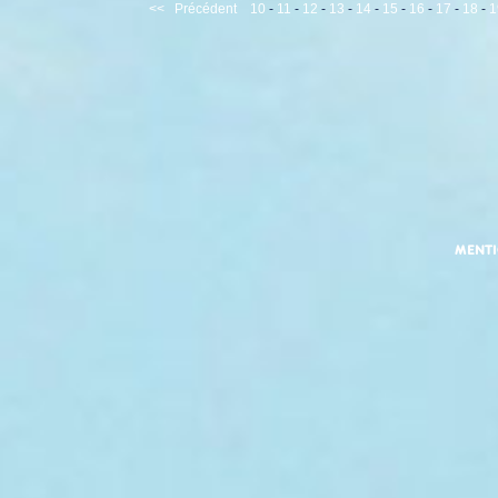
<<
Précédent
10
-
11
-
12
-
13
-
14
-
15
-
16
-
17
-
18
-
1
MENT