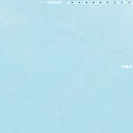
<<
Précédent
11
-
12
-
13
-
14
-
15
-
16
-
17
-
18
-
19
-
2
MENT