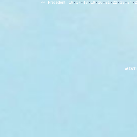
<<
Précédent
16
-
17
-
18
-
19
-
20
-
21
-
22
-
23
-
24
-
2
MENT