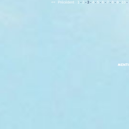
<<
Précédent
1
-
2
-
3
-
4
-
5
-
6
-
7
-
8
-
9
-
10
-
MENT