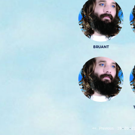
BRUANT
<<
Previous
19
-
20
-
2