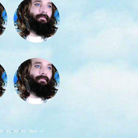
40
-
41
-
42
-
43
Next
>>