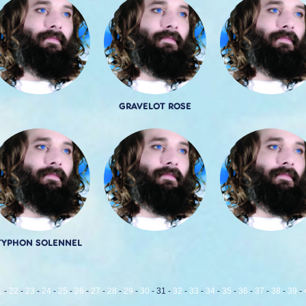
GRAVELOT ROSE
TYPHON SOLENNEL
1
-
22
-
23
-
24
-
25
-
26
-
27
-
28
-
29
-
30
-
31
-
32
-
33
-
34
-
35
-
36
-
37
-
38
-
39
-