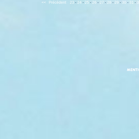
<<
Précédent
23
-
24
-
25
-
26
-
27
-
28
-
29
-
30
-
31
-
3
MENT