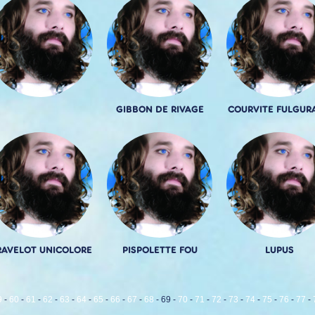
GIBBON DE RIVAGE
COURVITE FULGUR
AVELOT UNICOLORE
PISPOLETTE FOU
LUPUS
9
-
60
-
61
-
62
-
63
-
64
-
65
-
66
-
67
-
68
-
69
-
70
-
71
-
72
-
73
-
74
-
75
-
76
-
77
-