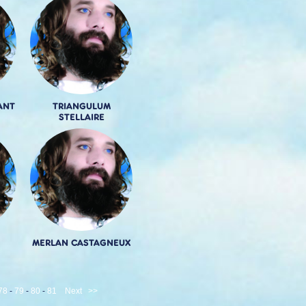
ANT
TRIANGULUM
STELLAIRE
MERLAN CASTAGNEUX
78
-
79
-
80
-
81
Next
>>