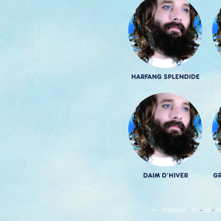
HARFANG SPLENDIDE
DAIM D'HIVER
GR
<<
Previous
57
-
58
-
5