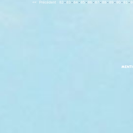
<<
Précédent
82
-
83
-
84
-
85
-
86
-
87
-
88
-
89
-
90
-
91
-
9
MENT