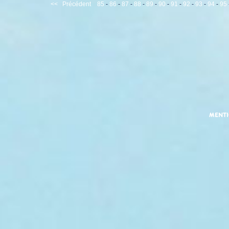
<<
Précédent
85
-
86
-
87
-
88
-
89
-
90
-
91
-
92
-
93
-
94
-
95
MENT