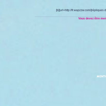
[b][url=http://fr.wapzzw.com/]répliques 
Vous devez être memb
MENT